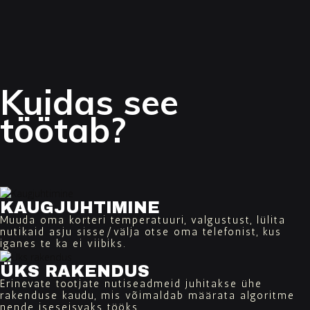
Kuidas see
töötab?
KAUGJUHTIMINE
Muuda oma korteri temperatuuri, valgustust, lülita
nutikaid asju sisse/välja otse oma telefonist, kus
iganes te ka ei viibiks.
ÜKS RAKENDUS
Erinevate tootjate nutiseadmeid juhitakse ühe
rakenduse kaudu, mis võimaldab määrata algoritme
nende iseseisvaks tööks.