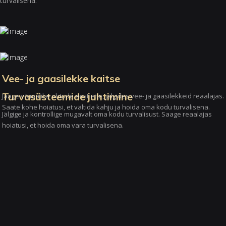
turvalisena.
Vee- ja gaasilekke kaitse
Turvasüsteemide juhtimine
Jääge võimalike ohtude eest ette, jälgides vee- ja gaasilekkeid reaalajas.
Saate kohe hoiatusi, et vältida kahju ja hoida oma kodu turvalisena.
Jälgige ja kontrollige mugavalt oma kodu turvalisust. Saage reaalajas
hoiatusi, et hoida oma vara turvalisena.