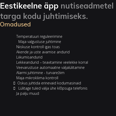
Eestikeelne äpp
nutiseadmetel
targa kodu juhtimiseks.
Omadused
‎ ‎ Temperatuuri reguleerimine
‎ ‎‎ ‎‎ ‎ Maja valgustuse juhtimine
‎ ‎ Niiskuse kontroll igas toas
‎ ‎ Akende ja uste avamise andurid
‎ ‎ Liikumisandurid
‎ ‎ Lekkeandurid – teavitamine veelekke korral
‎ ‎ Veevarustuse automaatne väljalülitamine
‎ ‎ Alarmi juhtimine - turvarežiim
‎ ‎ Maja mikrokliima kontroll
‎ Oskus juhtida erinevaid kodumasinaid
‎ ‎ Lülitage tuled välja ühe klõpsuga telefonis
‎ ‎ Ja palju muud