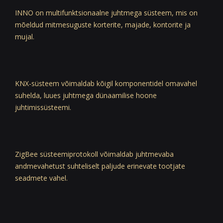
INNO on multifunktsionaalne juhtmega süsteem, mis on
mõeldud mitmesuguste korterite, majade, kontorite ja
mujal.
KNX-süsteem võimaldab kõigil komponentidel omavahel
suhelda, luues juhtmega dünaamilise hoone
juhtimissüsteemi.
ZigBee süsteemiprotokoll võimaldab juhtmevaba
andmevahetust suhteliselt paljude erinevate tootjate
seadmete vahel.