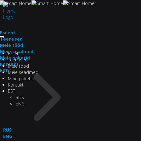
Esileht
Teenused
Meie tööd
Meie seadmed
Esileht
Meie paketid
Teenused
Kontakt
Meie tööd
EST
2
Meie seadmed
Meie paketid
Kontakt
EST
RUS
ENG
RUS
ENG