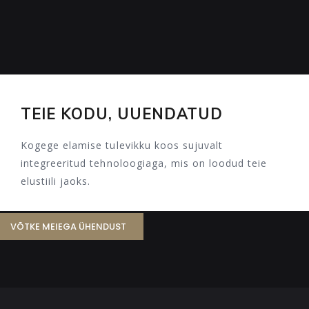
TEIE KODU, UUENDATUD
Kogege elamise tulevikku koos sujuvalt
integreeritud tehnoloogiaga, mis on loodud teie
elustiili jaoks.
VÕTKE MEIEGA ÜHENDUST