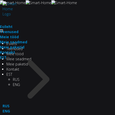
Esileht
Teenused
Meie tööd
Meie seadmed
Esileht
Meie paketid
Teenused
Kontakt
Meie tööd
EST
2
Meie seadmed
Meie paketid
Kontakt
EST
RUS
ENG
RUS
ENG