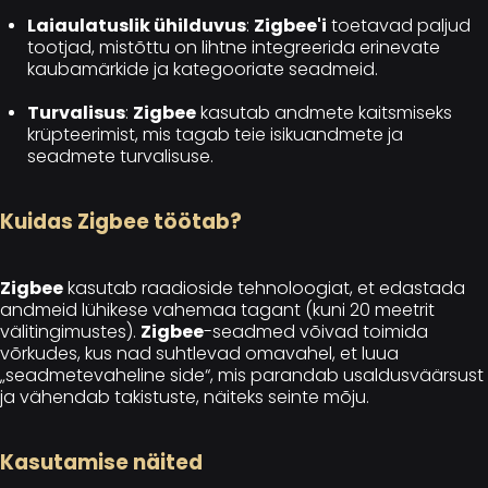
Laiaulatuslik ühilduvus
:
Zigbee'i
toetavad paljud
tootjad, mistõttu on lihtne integreerida erinevate
kaubamärkide ja kategooriate seadmeid.
Turvalisus
:
Zigbee
kasutab andmete kaitsmiseks
krüpteerimist, mis tagab teie isikuandmete ja
seadmete turvalisuse.
Kuidas Zigbee töötab?
Zigbee
kasutab raadioside tehnoloogiat, et edastada
andmeid lühikese vahemaa tagant (kuni 20 meetrit
välitingimustes).
Zigbee
-seadmed võivad toimida
võrkudes, kus nad suhtlevad omavahel, et luua
„seadmetevaheline side“, mis parandab usaldusväärsust
ja vähendab takistuste, näiteks seinte mõju.
Kasutamise näited