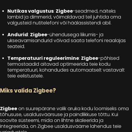
Nutikas valgustus
:
Zigbee
-seadmed, näiteks
lambid ja dimmerid, võimaldavad teil juhtida oma
valgusteid nutitelefoni või häälassistendi abil.
Andurid
:
Zigbee
-ühendusega liikumis- ja
ukseavamisandurid võivad saata telefoni reaalajas
teateid.
Temperatuuri reguleerimine
:
Zigbee
-põhised
termostaadid aitavad optimeerida teie kodu
temperatuuri, kohandudes automaatselt vastavalt
teie eelistustele.
Miks valida Zigbee?
Zigbee
on suurepärane valik aruka kodu loomiseks oma
tõhususe, usaldusväärsuse ja paindlikkuse tõttu. Kui
soovite süsteemi, mida on lihtne skaleerida ja
integreerida, on Zigbee usaldusväärne lahendus teie