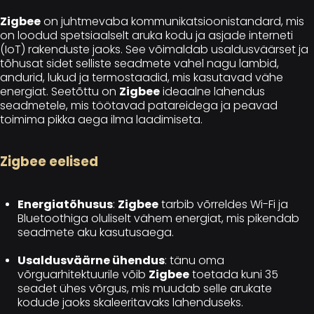
Zigbee
on juhtmevaba kommunikatsioonistandard, mis
on loodud spetsiaalselt aruka kodu ja asjade interneti
(IoT) rakenduste jaoks. See võimaldab usaldusväärset ja
tõhusat sidet selliste seadmete vahel nagu lambid,
andurid, lukud ja termostaadid, mis kasutavad vähe
energiat. Seetõttu on
Zigbee
ideaalne lahendus
seadmetele, mis töötavad patareidega ja peavad
toimima pikka aega ilma laadimiseta.
Zigbee eelised
Energiatõhusus
:
Zigbee
tarbib võrreldes Wi-Fi ja
Bluetoothiga oluliselt vähem energiat, mis pikendab
seadmete aku kasutusaega.
Usaldusväärne ühendus
: tänu oma
võrguarhitektuurile võib
Zigbee
toetada kuni 35
seadet ühes võrgus, mis muudab selle arukate
kodude jaoks skaleeritavaks lahenduseks.