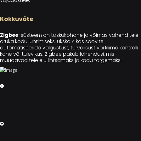
vajadustele.
Kokkuvõte
Zigbee
-süsteem on taskukohane ja võimas vahend teie
aruka kodu juhtimiseks. Ükskõik, kas soovite
automatiseerida valgustust, turvalisust või kliima kontrolli
kohe või tulevikus, Zigbee pakub lahendusi, mis
muudavad teie elu lihtsamaks ja kodu targemaks.