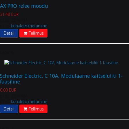
AX PRO relee moodu
31.48 EUR
pluss 22 % KM
pluss
kohaletoimetamine
Detail
Tellimus
Laos:
6
Schneider Electric, C 10A, Modulaarne kaitselüliti 1-
faasiline
0.00 EUR
pluss 22 % KM
pluss
kohaletoimetamine
Detail
Tellimus
Laos:
1