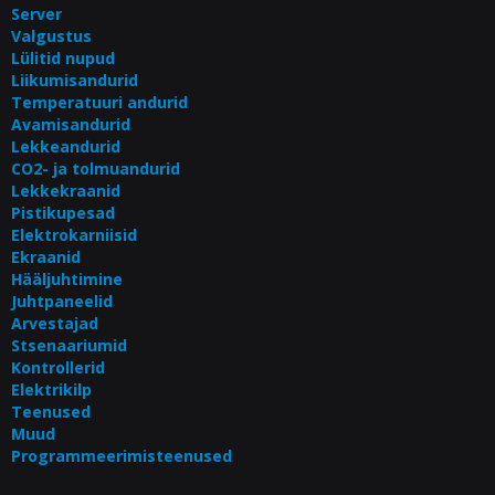
Server
Valgustus
Lülitid nupud
Liikumisandurid
Temperatuuri andurid
Avamisandurid
Lekkeandurid
CO2- ja tolmuandurid
Lekkekraanid
Pistikupesad
Elektrokarniisid
Ekraanid
Hääljuhtimine
Juhtpaneelid
Arvestajad
Stsenaariumid
Kontrollerid
Elektrikilp
Teenused
Muud
Programmeerimisteenused