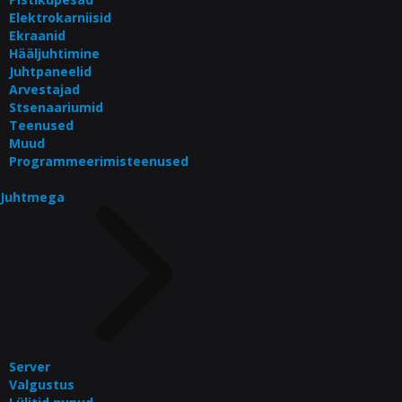
Elektrokarniisid
Ekraanid
Hääljuhtimine
Juhtpaneelid
Arvestajad
Stsenaariumid
Teenused
Muud
Programmeerimisteenused
Juhtmega
Server
Valgustus