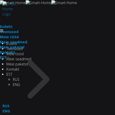
Esileht
Teenused
Meie tööd
Meie seadmed
Esileht
Meie paketid
Teenused
Kontakt
Meie tööd
EST
2
Meie seadmed
Meie paketid
Kontakt
EST
RUS
ENG
RUS
ENG