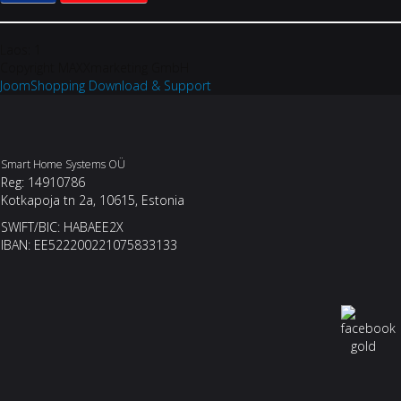
Laos:
1
Copyright MAXXmarketing GmbH
JoomShopping Download & Support
Smart Home Systems OÜ
Reg: 14910786
Kotkapoja tn 2a, 10615, Estonia
SWIFT/BIC: HABAEE2X
IBAN: EE522200221075833133