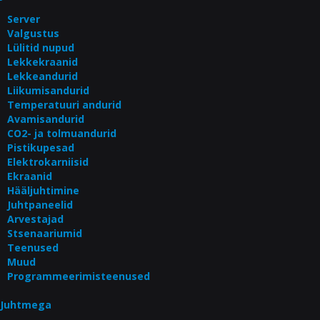
Server
Valgustus
Lülitid nupud
Lekkekraanid
Lekkeandurid
Liikumisandurid
Temperatuuri andurid
Avamisandurid
CO2- ja tolmuandurid
Pistikupesad
Elektrokarniisid
Ekraanid
Hääljuhtimine
Juhtpaneelid
Arvestajad
Stsenaariumid
Teenused
Muud
Programmeerimisteenused
Juhtmega