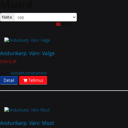
Muud
Näita:
Andurikarp. Värv: Valge
9.84 EUR
pluss 22 % KM
pluss
kohaletoimetamine
Detail
Tellimus
Laos:
12
Andurikarp. Värv: Must