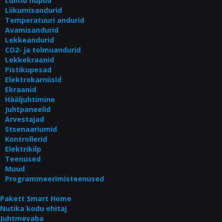
Lülitid nupud
Liikumisandurid
Temperatuuri andurid
Avamisandurid
Lekkeandurid
CO2- ja tolmuandurid
Lekkekraanid
Pistikupesad
Elektrokarniisid
Ekraanid
Hääljuhtimine
Juhtpaneelid
Arvestajad
Stsenaariumid
Kontrollerid
Elektrikilp
Teenused
Muud
Programmeerimisteenused
Pakett Smart Home
Nutika kodu ehitaj
Juhtmevaba