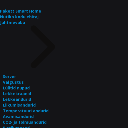
Pakett Smart Home
Nutika kodu ehitaj
Juhtmevaba
Server
Valgustus
Lülitid nupud
Lekkekraanid
Lekkeandurid
Liikumisandurid
Temperatuuri andurid
Avamisandurid
CO2- ja tolmuandurid
Pistikupesad