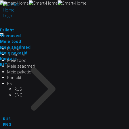
Esileht
Teenused
Meie tööd
Meie seadmed
Esileht
Meie paketid
Teenused
Kontakt
Meie tööd
EST
2
Meie seadmed
Meie paketid
Kontakt
EST
RUS
ENG
RUS
ENG