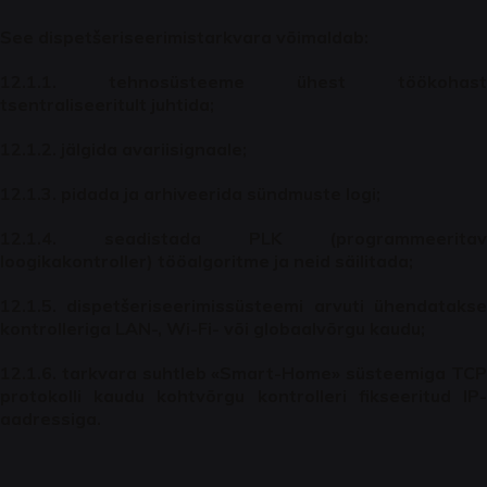
See dispetšeriseerimistarkvara võimaldab:
12.1.1. tehnosüsteeme ühest töökohast
tsentraliseeritult juhtida;
12.1.2. jälgida avariisignaale;
12.1.3. pidada ja arhiveerida sündmuste logi;
12.1.4. seadistada PLK (programmeeritav
loogikakontroller) tööalgoritme ja neid säilitada;
12.1.5. dispetšeriseerimissüsteemi arvuti ühendatakse
kontrolleriga LAN-, Wi-Fi- või globaalvõrgu kaudu;
12.1.6. tarkvara suhtleb «Smart-Home» süsteemiga TCP
protokolli kaudu kohtvõrgu kontrolleri fikseeritud IP-
aadressiga.