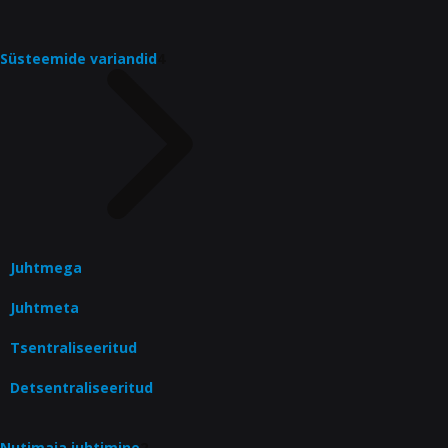
Süsteemide variandid
4
Juhtmega
Juhtmeta
Tsentraliseeritud
Detsentraliseeritud
Nutimaja juhtimine
2