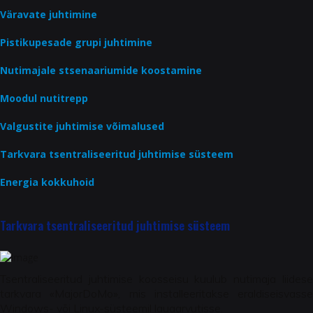
Väravate juhtimine
Pistikupesade grupi juhtimine
Nutimajale stsenaariumide koostamine
Moodul nutitrepp
Valgustite juhtimise võimalused
Tarkvara tsentraliseeritud juhtimise süsteem
Energia kokkuhoid
Tarkvara tsentraliseeritud juhtimise süsteem
Tsentraliseeritud juhtimise koosseisu kuulub nutimaja liidese
tarkvara «MajorDoMo», mis installeeritakse eraldiseisvasse
Windows- või Linux-süsteemil lauaarvutisse.